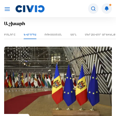
Աշխարհ
ԲՈԼՈՐԸ
ԵՎՐՈՊԱ
ՌՈՒՍԱՍՏԱՆ
ԱՄՆ
ՄԵՐՁԱՎՈՐ ԱՐԵՒԵԼՔ