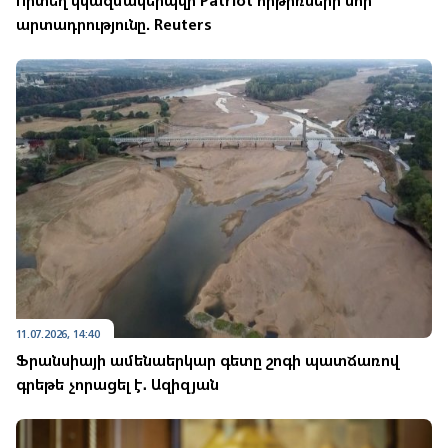
Որտե՞ղ կկազմակերպվի Patriot հրթիռների նոր
արտադրությունը. Reuters
11.07.2026, 14:40
Ֆրանսիայի ամենաերկար գետը շոգի պատճառով
գրեթե չորացել է․ Ազիզյան