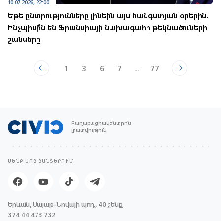
10.07.2026, 22:00
Եթե ընտրությունները լինեին այս հանգստյան օրերին.
Ինչպիսի՞ն են Ֆրանսիայի նախագահի թեկնածուների
շանսերը
1
3
6
7
...
77
Քաղաքացիակենտրոն
լրատվություն
ՄԵՆՔ ՍՈՑ ՑԱՆՑԵՐՈՒՄ
Երևան, Սայաթ-Նովայի պող., 40 շենք
374 44 473 732