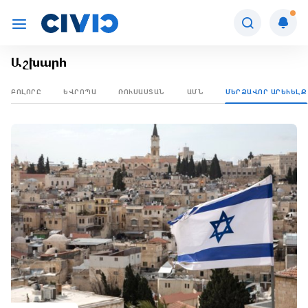
Աշխարհ
ԲՈԼՈՐԸ
ԵՎՐՈՊԱ
ՌՈՒՍԱՍՏԱՆ
ԱՄՆ
ՄԵՐՁԱՎՈՐ ԱՐԵՒԵԼՔ