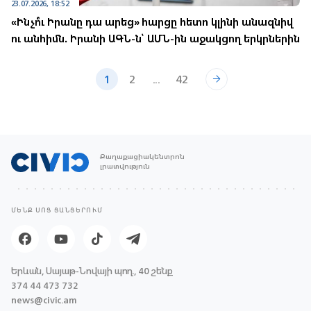
23.07.2026, 18:52
«Ինչո՞ւ Իրանը դա արեց» հարցը հետո կլինի անազնիվ
ու անհիմն. Իրանի ԱԳՆ-ն՝ ԱՄՆ-ին աջակցող երկրներին
1
2
...
42
Քաղաքացիակենտրոն
լրատվություն
ՄԵՆՔ ՍՈՑ ՑԱՆՑԵՐՈՒՄ
Երևան, Սայաթ-Նովայի պող., 40 շենք
374 44 473 732
news@civic.am