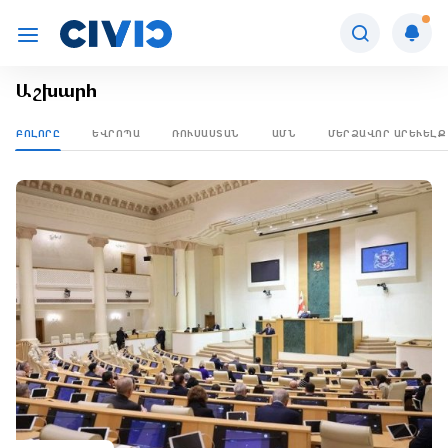
Աշխարհ
ԲՈԼՈՐԸ
ԵՎՐՈՊԱ
ՌՈՒՍԱՍՏԱՆ
ԱՄՆ
ՄԵՐՁԱՎՈՐ ԱՐԵՒԵԼՔ