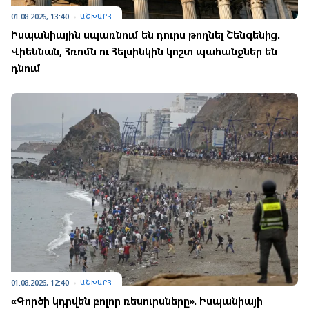
01.08.2026, 13:40
ԱՇԽԱՐՀ
Իսպանիային սպառնում են դուրս թողնել Շենգենից.
Վիեննան, Հռոմն ու Հելսինկին կոշտ պահանջներ են
դնում
01.08.2026, 12:40
ԱՇԽԱՐՀ
«Գործի կդրվեն բոլոր ռեսուրսները». Իսպանիայի