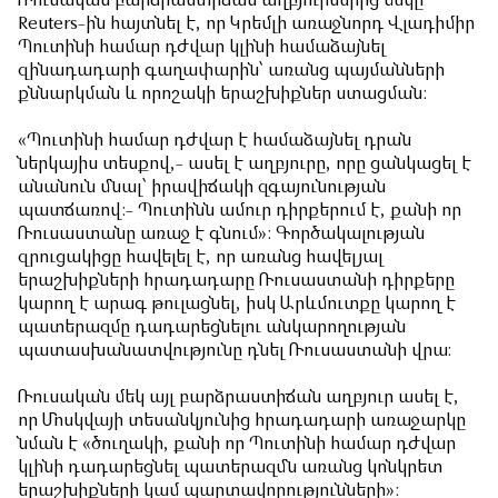
Ռուսական
բարձրաստիճան
աղբյուրներից
մեկը
Reuters-
ին
հայտն
ել
է
,
որ
Կրեմլի
առաջնորդ
Վլադիմիր
Պուտինի
համար
դժվար
կլինի
համաձայնել
զինադադարի
գաղափարի
ն՝
առանց
պայմանների
քննարկման
և
որոշակի
երաշխիքներ
ստա
ցմա
ն
:
«Պուտինի համար դժվար է համաձայնել դրան
ներկայիս տեսքով,- ասել է աղբյուրը, որը ցանկացել է
անանուն մնալ՝ իրավիճակի զգայունության
պատճառով:- Պուտինն ամուր դիրքերում է, քանի որ
Ռուսաստանը առաջ է գնում»: Գործակալության
զրուցակիցը հավելել է, որ առանց հավելյալ
երաշխիքների հրադադարը Ռուսաստանի դիրքերը
կարող է արագ թուլացնել, իսկ Արևմուտքը կարող է
պատերազմը դադարեցնելու անկարողության
պատասխանատվությունը դնել Ռուսաստանի վրա։
Ռուսական մեկ այլ բարձրաստիճան աղբյուր ասել է,
որ Մոսկվայի տեսանկյունից հրադադարի առաջարկը
նման է «ծուղակի, քանի որ Պուտինի համար դժվար
կլինի դադարեցնել պատերազմն առանց կոնկրետ
երաշխիքների կամ պարտավորությունների»: