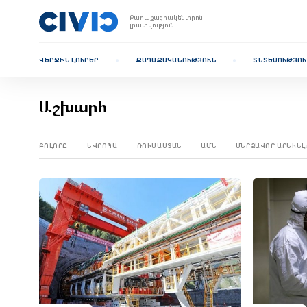
Քաղաքացիակենտրոն
լրատվություն
ՎԵՐՋԻՆ ԼՈՒՐԵՐ
ՔԱՂԱՔԱԿԱՆՈՒԹՅՈՒՆ
ՏՆՏԵՍՈՒԹՅՈՒ
Աշխարհ
ԲՈԼՈՐԸ
ԵՎՐՈՊԱ
ՌՈՒՍԱՍՏԱՆ
ԱՄՆ
ՄԵՐՁԱՎՈՐ ԱՐԵՒԵԼ