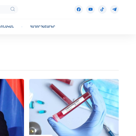
ՏՈՆԱԿԱՆ
ՀԱՂՈՐԴԱՇԱՐԵՐ