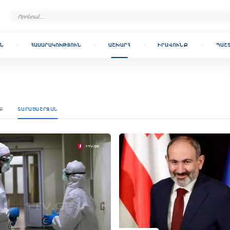
Ն
ՀԱՍԱՐԱԿՈՒԹՅՈՒՆ
ԱՇԽԱՐՀ
ԻՐԱՎՈՒՆՔ
ՊԱՇ
Ք
ՏԱՐԱԾԱՇՐՋԱՆ