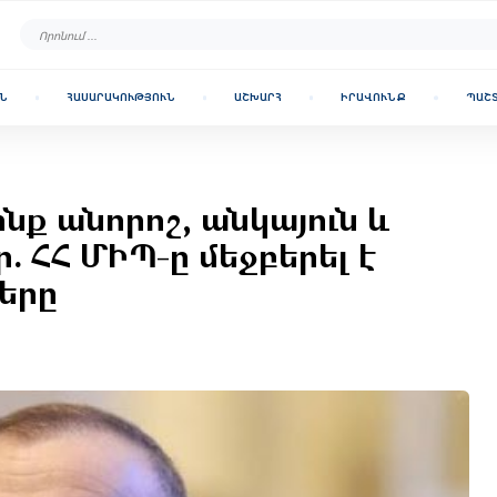
Ն
ՀԱՍԱՐԱԿՈՒԹՅՈՒՆ
ԱՇԽԱՐՀ
ԻՐԱՎՈՒՆՔ
ՊԱՇ
ք անորոշ, անկայուն և
. ՀՀ ՄԻՊ-ը մեջբերել է
երը