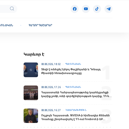
ՏՈՆԱԿԱՆ
ՀԱՂՈՐԴԱՇԱՐԵՐ
Կարևոր է
08.08.2026, 18:02
ՊԱՇՏՈՆԱԿԱՆ
Տեղի է ունեցել Նիկոլ Փաշինյանի և Դոնալդ
Թրամփի հեռախոսազրույցը
08.08.2026, 17:26
ՊԱՇՏՈՆԱԿԱՆ
Հայաստանի Հանրապետությունը կարեկցանքի
կարիք չունի, ունի գործընկերության կարիք․ ՀՀ-ն
վստահելի գործընկեր է
08.08.2026, 16:27
ՀԱՍԱՐԱԿՈՒԹՅՈՒՆ
Ողջույն Հայաստան. NVIDIA-ի հիմնադիր Ջենսեն
Հուանգը շնորհավորել է ՀՀ-ում Firebird-ի ԱԲ
գործարանի բացման առիթով