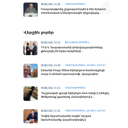
08.08.2026, 16:05
ՀԱՍԱՐԱԿՈՒԹՅՈՒՆ
Խաղաղությունը շրջադարձային է մեր երկրում
տնտեսական և ներդրումային միջավայրը
փոխելու տեսակետից. Փաշինյանի ելույթը
«Firebird AI»-ի բացման արարողությանը
Վերջին լուրեր
09.08.2026, 14:23
ՔԱՂԱՔԱԿԱՆՈՒԹՅՈՒՆ
ՀՀ-ի և Ղազախստանի փոխվարչապետները
քննարկել են երկու երկրների
համագործակցության հեռանկարները
թվայնացման և արհեստական բանականության
ուղղություններով
09.08.2026, 14:00
ՀԱՍԱՐԱԿՈՒԹՅՈՒՆ,ՎԵՐՋԻՆ ԼՈՒՐԵՐ
Երևանի Սուրբ Աննա եկեղեցում մասնակցեցի
սուրբ և անմահ պատարագի. վարչապետ
09.08.2026, 13:22
ՀԱՍԱՐԱԿՈՒԹՅՈՒՆ
Դաշտավան գյուղի եկեղեցու մոտ տեղի է ունեցել
ծեծկռտուք՝ քարերով, մահակներով և
կռփազենքով. ՆԳՆ պարզաբանումը
09.08.2026, 12:43
ՀԱՍԱՐԱԿՈՒԹՅՈՒՆ,ՎԵՐՋԻՆ ԼՈՒՐԵՐ
Հովիկ Աբրահամյանի որդին՝ Արգամ
Աբրահամյանը, կալանավորվել է