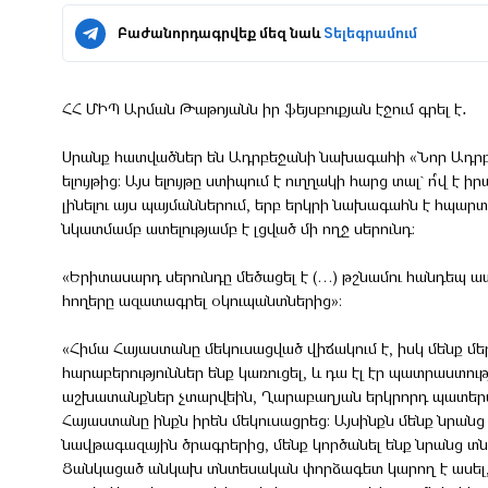
Բաժանորդագրվեք մեզ նաև
Տելեգրամում
ՀՀ ՄԻՊ Արման Թաթոյանն իր ֆեյսբուքյան էջում գրել է․
Սրանք հատվածներ են Ադրբեջանի նախագահի «Նոր Ադրբեջ
ելույթից: Այս ելույթը ստիպում է ուղղակի հարց տալ` ո՞վ է 
լինելու այս պայմաններում, երբ երկրի նախագահն է հպարտ
նկատմամբ ատելությամբ է լցված մի ողջ սերունդ:
«Երիտասարդ սերունդը մեծացել է (…) թշնամու հանդեպ ատ
հողերը ազատագրել օկուպանտներից»։
«Հիմա Հայաստանը մեկուսացված վիճակում է, իսկ մենք մ
հարաբերություններ ենք կառուցել, և դա էլ էր պատրաստությ
աշխատանքներ չտարվեին, Ղարաբաղյան երկրորդ պատերազ
Հայաստանը ինքն իրեն մեկուսացրեց։ Այսինքն մենք նրան
նավթագազային ծրագրերից, մենք կործանել ենք նրանց տնտ
Ցանկացած անկախ տնտեսական փորձագետ կարող է ասել, 