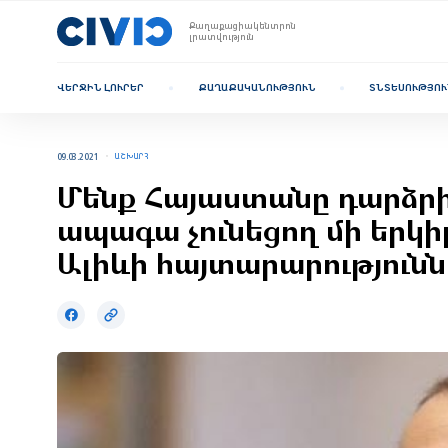
Քաղաքացիակենտրոն
լրատվություն
ՎԵՐՋԻՆ ԼՈՒՐԵՐ
ՔԱՂԱՔԱԿԱՆՈՒԹՅՈՒՆ
ՏՆՏԵՍՈՒԹՅՈՒ
09.03.2021
ԱՇԽԱՐՀ
Մենք Հայաստանը դարձրին
ապագա չունեցող մի երկիր
Ալիևի հայտարարությունն