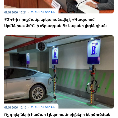
05.08.2026, 17:24
ՏՆՏԵՍՈՒԹՅՈՒՆ
ՀԾԿՀ-ի որոշմամբ երկարաձգվել է «Գազպրոմ
Արմենիա» ՓԲԸ-ի «Հրազդան-5» կայանի լիցենզիան
05.08.2026, 12:10
ՏՆՏԵՍՈՒԹՅՈՒՆ
Ոչ դիլերների համար էլեկտրամոբիլների ներմուծման