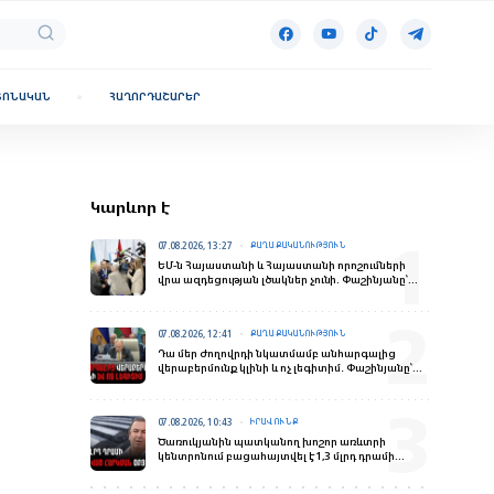
ՏՈՆԱԿԱՆ
ՀԱՂՈՐԴԱՇԱՐԵՐ
Կարևոր է
07.08.2026, 13:27
ՔԱՂԱՔԱԿԱՆՈՒԹՅՈՒՆ
ԵՄ-ն Հայաստանի և Հայաստանի որոշումների
վրա ազդեցության լծակներ չունի. Փաշինյանը՝
ռուս լրագրողներին
07.08.2026, 12:41
ՔԱՂԱՔԱԿԱՆՈՒԹՅՈՒՆ
Դա մեր ժողովրդի նկատմամբ անհարգալից
վերաբերմունք կլինի և ոչ լեգիտիմ․ Փաշինյանը՝
ԵՄ-ԵՏՄ հարցով հանրաքվե անցկացնելու մասին
07.08.2026, 10:43
ԻՐԱՎՈՒՆՔ
Ծառուկյանին պատկանող խոշոր առևտրի
կենտրոնում բացահայտվել է 1,3 մլրդ դրամի
թաքցված հարկման օբյեկտ․ ՊԵԿ