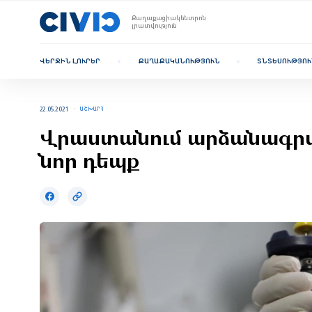
Քաղաքացիակենտրոն
լրատվություն
ՎԵՐՋԻՆ ԼՈՒՐԵՐ
ՔԱՂԱՔԱԿԱՆՈՒԹՅՈՒՆ
ՏՆՏԵՍՈՒԹՅՈՒ
22.05.2021
ԱՇԽԱՐՀ
Վրաստանում արձանագրվել
նոր դեպք