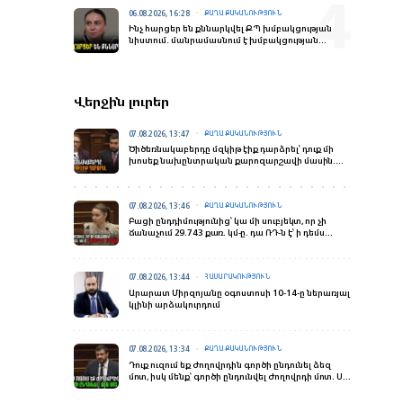
06.08.2026, 16:28
ՔԱՂԱՔԱԿԱՆՈՒԹՅՈՒՆ
Ինչ հարցեր են քննարկվել ՔՊ խմբակցության
նիստում․ մանրամասնում է խմբակցության
ղեկավարը
Վերջին լուրեր
07.08.2026, 13:47
ՔԱՂԱՔԱԿԱՆՈՒԹՅՈՒՆ
Ծիծեռնակաբերդը մզկիթ էիք դարձրել՝ դուք մի
խոսեք նախընտրական քարոզարշավի մասին.
Ալեքսանյանը՝ Քրիստինե Վարդանյանին
07.08.2026, 13:46
ՔԱՂԱՔԱԿԱՆՈՒԹՅՈՒՆ
Բացի ընդդիմությունից՝ կա մի սուբյեկտ, որ չի
ճանաչում 29.743 քառ. կմ-ը. դա ՌԴ-ն է՝ ի դեմս
ՀԱՊԿ-ի. Սոնա Ղազարյան
07.08.2026, 13:44
ՀԱՍԱՐԱԿՈՒԹՅՈՒՆ
Արարատ Միրզոյանը օգոստոսի 10-14-ը ներառյալ
կլինի արձակուրդում
07.08.2026, 13:34
ՔԱՂԱՔԱԿԱՆՈՒԹՅՈՒՆ
Դուք ուզում եք ժողովրդին գործի ընդունել ձեզ
մոտ, իսկ մենք՝ գործի ընդունվել ժողովրդի մոտ. Սա
է տարբերությունը. Եղոյան