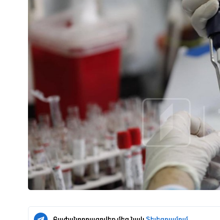
Բաժանորդագրվեք մեզ նաև
Տելեգրամում