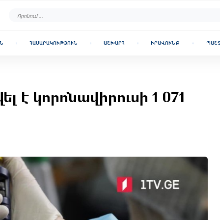
Ն
ՀԱՍԱՐԱԿՈՒԹՅՈՒՆ
ԱՇԽԱՐՀ
ԻՐԱՎՈՒՆՔ
ՊԱՇ
 է կորոնավիրուսի 1 071