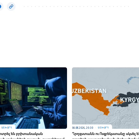
04.08.2026, 20:30
ԱՇԽԱՐՀ
ԱՇԽԱՐՀ
կոտրել են բրիտանական
Ղրղզստանն ու Ուզբեկստանը սկսել ե