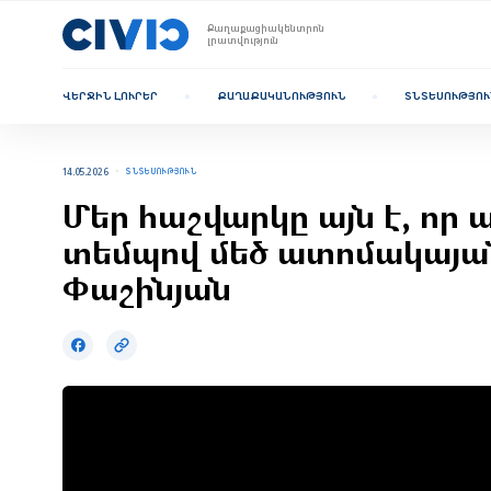
Քաղաքացիակենտրոն
լրատվություն
ՎԵՐՋԻՆ ԼՈՒՐԵՐ
ՔԱՂԱՔԱԿԱՆՈՒԹՅՈՒՆ
ՏՆՏԵՍՈՒԹՅՈՒ
14.05.2026
ՏՆՏԵՍՈՒԹՅՈՒՆ
Մեր հաշվարկը այն է, որ 
տեմպով մեծ ատոմակայան
Փաշինյան