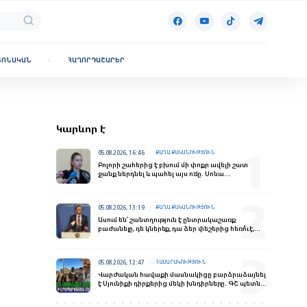
ՏՈՆԱԿԱՆ
ՀԱՂՈՐԴԱՇԱՐԵՐ
Կարևոր է
05.08.2026, 16:46
ՔԱՂԱՔԱԿԱՆՈՒԹՅՈՒՆ
Բոլորի շահերից է բխում մի փոքր ավելի շատ
ջանք ներդնել և պահել այս ոճը․ Սոնա
Ղազարյանն՝ ընդդիմության մասին
05.08.2026, 13:19
ՔԱՂԱՔԱԿԱՆՈՒԹՅՈՒՆ
Ասում են՝ շանտղություն է ընտրակաշառք
բաժանելը, դե կներեք, դա ձեր փեշերից հեռո՞ւ է,
անլուրջ է․ Չախոյան
05.08.2026, 12:47
ՀԱՍԱՐԱԿՈՒԹՅՈՒՆ
Վարժական հավաքի մասնակիցը բարձրաձայնել
է Սյունիքի դիրքերից մեկի խնդիրները. ԳՇ պետն
անակնկալ այց է կատարել