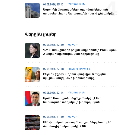
04.08.2026, 15:12
ՊԱՇՏՈՆԱԿԱՆ
Ապօրինի միգրանտների պահման կենտրոն
ստեղծելու հարց Հայաստանի հետ չի քննարկվել.
ԱԳՆ
Վերջին լուրեր
05.08.2026, 22:30
ԱՇԽԱՐՀ
ԿԺԴՀ առաջնորդի քույրն անընդունելի է համարում
Ճապոնիայի ռազմական հզորացումը
05.08.2026, 22:18
ՀԱՍԱՐԱԿՈՒԹՅՈՒՆ
Ինչպե՞ս է շոգն ազդում սրտի վրա և ինչպես
պաշտպանվել. ԱՆ-ի խորհուրդները
05.08.2026, 22:14
ՊԱՇՏՈՆԱԿԱՆ
Արմեն Մամաջանյանը նշանակվել է ԱԺ
նախագահի տեղակալի խորհրդական
05.08.2026, 21:30
ԱՇԽԱՐՀ
ԱՄՆ-ի հակահրթիռային պաշարները հասել են
մտահոգիչ մակարդակի․ CNN