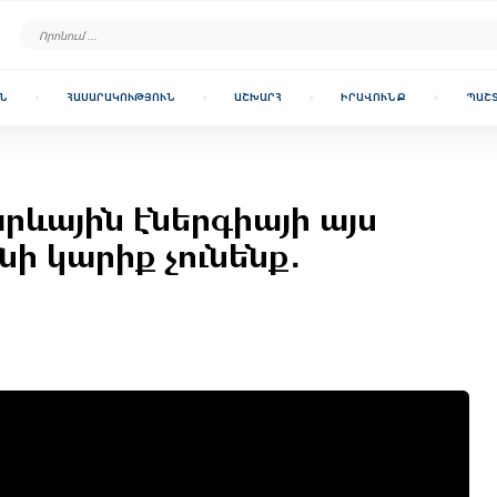
Ն
ՀԱՍԱՐԱԿՈՒԹՅՈՒՆ
ԱՇԽԱՐՀ
ԻՐԱՎՈՒՆՔ
ՊԱՇ
արևային էներգիայի այս
ի կարիք չունենք․