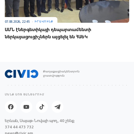
07.08.2026, 22:45
ԻՐԱՎՈՒՆՔ
ԱՄՆ էներգետիկայի դեպարտամենտի
ներկայացուցիչներն այցելել են ՀԱԵԿ
Քաղաքացիակենտրոն
լրատվություն
ՄԵՆՔ ՍՈՑ ՑԱՆՑԵՐՈՒՄ
Երևան, Սայաթ-Նովայի պող., 40 շենք
374 44 473 732
news@civic.am