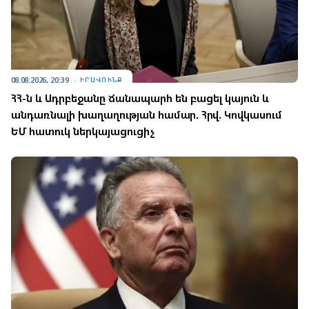
08.08.2026, 20:39
ԻՐԱՎՈՒՆՔ
ՀՀ-ն և Ադրբեջանը ճանապարհ են բացել կայուն և
անդառնալի խաղաղության համար. Հրվ. Կովկասում
ԵՄ հատուկ ներկայացուցիչ