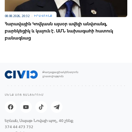
08.08.2026, 20:32
ԻՐԱՎՈՒՆՔ
Հարավային Կովկասն այսօր ավելի անվտանգ,
բարեկեցիկ և կայուն է. ԱՄՆ նախագահի հատուկ
բանագնաց
Քաղաքացիակենտրոն
լրատվություն
ՄԵՆՔ ՍՈՑ ՑԱՆՑԵՐՈՒՄ
Երևան, Սայաթ-Նովայի պող., 40 շենք
374 44 473 732