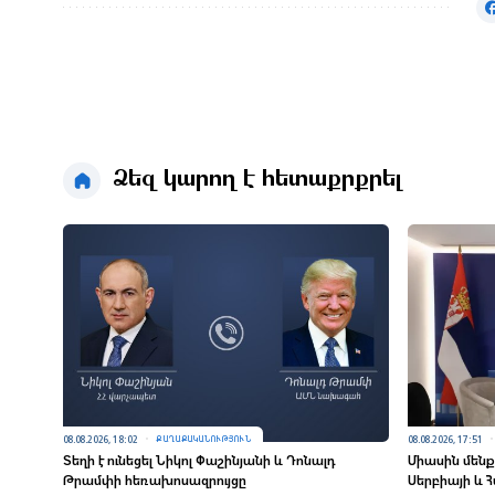
Ձեզ կարող է հետաքրքրել
08.08.2026, 18:02
08.08.2026, 17:51
ՔԱՂԱՔԱԿԱՆՈՒԹՅՈՒՆ
Տեղի է ունեցել Նիկոլ Փաշինյանի և Դոնալդ
Միասին մենք
Թրամփի հեռախոսազրույցը
Սերբիայի և 