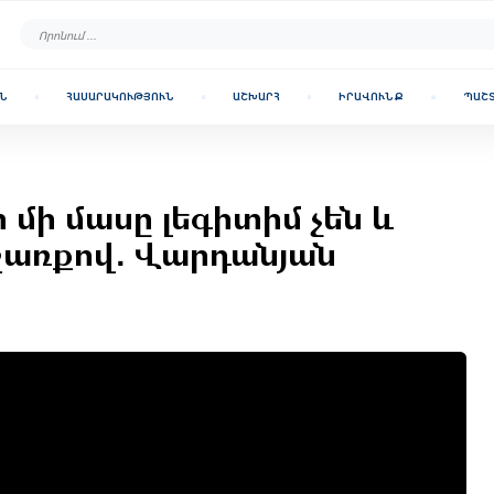
Ն
ՀԱՍԱՐԱԿՈՒԹՅՈՒՆ
ԱՇԽԱՐՀ
ԻՐԱՎՈՒՆՔ
ՊԱՇ
 մի մասը լեգիտիմ չեն և
շառքով․ Վարդանյան