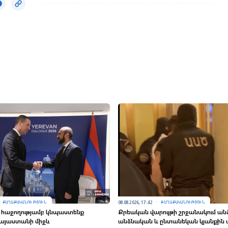
08.08.2026, 17:42
ՔԱՂԱՔԱԿԱՆՈՒԹՅՈՒՆ
ՔԱՂԱՔԱԿԱՆՈՒԹՅՈՒՆ
 հաջողությամբ կնպաստենք
Քրեական վարույթի շրջանակում ան
Հայաստանի միջև
անձնական և ընտանեկան կյանքին 