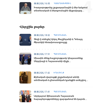
08.08.2026, 16:05
ՀԱՍԱՐԱԿՈՒԹՅՈՒՆ
Խաղաղությունը շրջադարձային է մեր երկրում
տնտեսական և ներդրումային միջավայրը
փոխելու տեսակետից. Փաշինյանի ելույթը
«Firebird AI»-ի բացման արարողությանը
Վերջին լուրեր
08.08.2026, 18:02
ՊԱՇՏՈՆԱԿԱՆ
Տեղի է ունեցել Նիկոլ Փաշինյանի և Դոնալդ
Թրամփի հեռախոսազրույցը
08.08.2026, 17:51
ՊԱՇՏՈՆԱԿԱՆ
Միասին մենք հաջողությամբ կնպաստենք
Սերբիայի և Հայաստանի միջև
համագործակցության ամրապնդմանը. Ջուրիչը`
Միրզոյանին
08.08.2026, 17:42
ԻՐԱՎՈՒՆՔ
Քրեական վարույթի շրջանակում անձի
անձնական և ընտանեկան կյանքին առնչվող
տվյալների անհարկի հրապարակումն
անթույլատրելի է. ՄԻՊ
08.08.2026, 17:41
ՊԱՇՏՈՆԱԿԱՆ
Ներկայում Չինաստան-Հայաստան
հարաբերությունները զարգանում են կայուն
դինամիկայով․ Չինաստանի ԱԳ նախարարը՝
Միրզոյանին