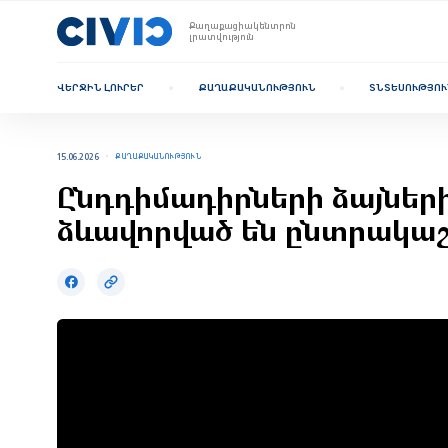
Քաղաքացիակենտրոն
լրատվություն
ՎԵՐՋԻՆ ԼՈՒՐԵՐ
ՔԱՂԱՔԱԿԱՆՈՒԹՅՈՒՆ
ՏՆՏԵՍՈՒԹՅՈՒ
15.06.2026
ՔԱՂԱՔԱԿԱՆՈՒԹՅՈՒՆ
Ընդդիմադիրների ձայների
ձևավորված են ընտրակա