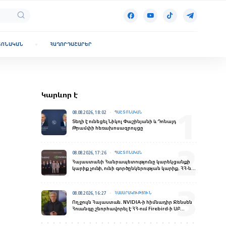
ՏՈՆԱԿԱՆ
ՀԱՂՈՐԴԱՇԱՐԵՐ
Կարևոր է
08.08.2026, 18:02
ՊԱՇՏՈՆԱԿԱՆ
Տեղի է ունեցել Նիկոլ Փաշինյանի և Դոնալդ
Թրամփի հեռախոսազրույցը
08.08.2026, 17:26
ՊԱՇՏՈՆԱԿԱՆ
Հայաստանի Հանրապետությունը կարեկցանքի
կարիք չունի, ունի գործընկերության կարիք․ ՀՀ-ն
վստահելի գործընկեր է
08.08.2026, 16:27
ՀԱՍԱՐԱԿՈՒԹՅՈՒՆ
Ողջույն Հայաստան. NVIDIA-ի հիմնադիր Ջենսեն
Հուանգը շնորհավորել է ՀՀ-ում Firebird-ի ԱԲ
գործարանի բացման առիթով