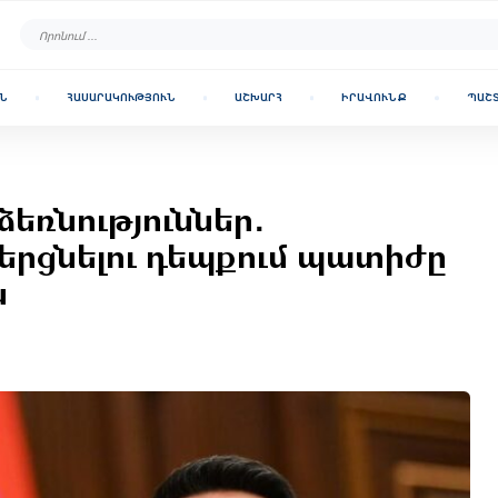
Ն
ՀԱՍԱՐԱԿՈՒԹՅՈՒՆ
ԱՇԽԱՐՀ
ԻՐԱՎՈՒՆՔ
ՊԱՇ
եռնություններ․
երցնելու դեպքում պատիժը
ն