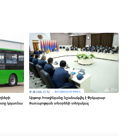
07.08.2026, 22:52
ՔԱՂԱՔԱԿԱՆՈՒԹՅՈՒՆ
ղների
Արթուր Խուդինյանը նշանակվել է Փրկարար
րտը կդառնա
ծառայության տնօրենի տեղակալ