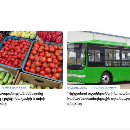
07.08.2026, 22:59
ՔԱՂԱՔԱԿԱՆՈՒԹՅՈՒՆ
ՔԱՂԱՔԱԿԱՆՈՒԹՅՈՒՆ
ւթաբանության կենտրոնը
Դիլիջանում աշակերտների և ուսանո
է լոլիկի, կաղամբի և սոխի
համար ներհամայնքային տրանսպո
ունը
անվճար