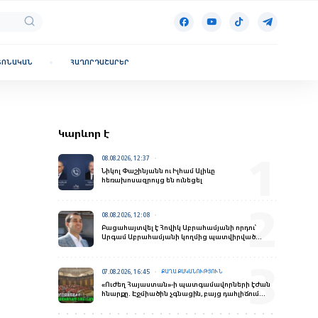
ՏՈՆԱԿԱՆ
ՀԱՂՈՐԴԱՇԱՐԵՐ
Կարևոր է
08.08.2026, 12:37
Նիկոլ Փաշինյանն ու Իլհամ Ալիևը
հեռախոսազրույց են ունեցել
08.08.2026, 12:08
Բացահայտվել է Հովիկ Աբրահամյանի որդու՝
Արգամ Աբրահամյանի կողմից պատվիրված
սպանության դեպքը
07.08.2026, 16:45
ՔԱՂԱՔԱԿԱՆՈՒԹՅՈՒՆ
«Ուժեղ Հայաստան»-ի պատգամավորների էժան
հնարքը. Էջմիածին չգնացին, բայց դահլիճում
«ներկայություն» ապահովեցին