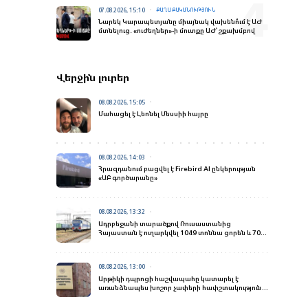
07.08.2026, 15:10
ՔԱՂԱՔԱԿԱՆՈՒԹՅՈՒՆ
Նարեկ Կարապետյանը միայնակ վախենո՞ւմ է ԱԺ
մտնելուց․ «ուժեղներ»-ի մուտքը ԱԺ՝ շքախմբով
Վերջին լուրեր
08.08.2026, 15:05
Մահացել է Լեոնել Մեսսիի հայրը
08.08.2026, 14:03
Հրազդանում բացվել է Firebird AI ընկերության
«ԱԲ գործարանը»
08.08.2026, 13:32
Ադրբեջանի տարածքով Ռուսաստանից
Հայաստան է ուղարկվել 1049 տոննա ցորեն և 700
տոննա քարածուխ
08.08.2026, 13:00
Արթիկի դպրոցի հաշվապահը կատարել է
առանձնապես խոշոր չափերի հափշտակություն.
ՀԿԿ