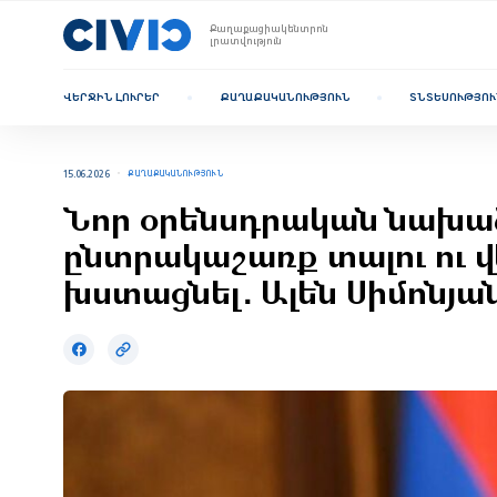
Քաղաքացիակենտրոն
լրատվություն
ՎԵՐՋԻՆ ԼՈՒՐԵՐ
ՔԱՂԱՔԱԿԱՆՈՒԹՅՈՒՆ
ՏՆՏԵՍՈՒԹՅՈՒ
15.06.2026
ՔԱՂԱՔԱԿԱՆՈՒԹՅՈՒՆ
Նոր օրենսդրական նախաձ
ընտրակաշառք տալու ու վ
խստացնել․ Ալեն Սիմոնյա