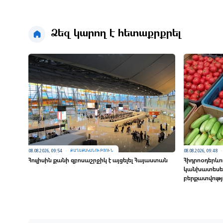
Ձեզ կարող է հետաքրքրել
08.08.2026, 09:54
08.08.2026, 09:48
ՔԱՂԱՔԱԿԱՆՈՒԹՅՈՒՆ
Հուլիսին քանի զբոսաշրջիկ է այցելել Հայաստան
Հիդրոօդերևո
կանխատեսել 
բերքատվությ