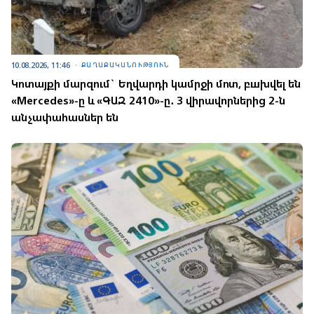
10.08.2026, 11:46
ՔԱՂԱՔԱԿԱՆՈՒԹՅՈՒՆ
Կոտայքի մարզում` Եղվարդի կամրջի մոտ, բшխվել են
«Mercedes»-ը և «ԳԱԶ 2410»-ը․ 3 վիրավnրներից 2-ն
անչափահասներ են