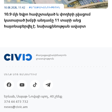
10.08.2026, 11:42
ՔԱՂԱՔԱԿԱՆՈՒԹՅՈՒՆ
10.9 մլն եվրո հափշտակած և փողերի լվացում
կատարած խմբի անդամը 11 տարի անց
հայտնաբերվել է. նախաքննության ավարտ
Քաղաքացիակենտրոն
լրատվություն
ՄԵՆՔ ՍՈՑ ՑԱՆՑԵՐՈՒՄ
Երևան, Սայաթ-Նովայի պող., 40 շենք
374 44 473 732
news@civic.am