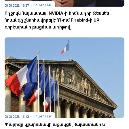
08.08.2026, 16:27
ԻՐԱՎՈՒՆՔ
Ողջույն Հայաստան. NVIDIA-ի հիմնադիր Ջենսեն
Հուանգը շնորհավորել է ՀՀ-ում Firebird-ի ԱԲ
գործարանի բացման առիթով
08.08.2026, 16:12
ԻՐԱՎՈՒՆՔ
Փարիզը կշարունակի աջակցել Հայաստանի և