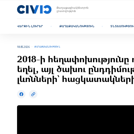
Քաղաքացիակենտրոն
լրատվություն
ՎԵՐՋԻՆ ԼՈՒՐԵՐ
ՔԱՂԱՔԱԿԱՆՈՒԹՅՈՒՆ
ՏՆՏԵՍՈՒԹՅՈՒ
18.05.2026
ՔԱՂԱՔԱԿԱՆՈՒԹՅՈՒՆ
2018-ի հեղափոխությունը 
եղել, այլ ծախու ընդդիմու
լևոնների՝ հացկատակներ