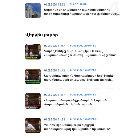
04.08.2026, 15:12
ՊԱՇՏՈՆԱԿԱՆ
Ապօրինի միգրանտների պահման կենտրոն
ստեղծելու հարց Հայաստանի հետ չի քննարկվել.
ԱԳՆ
Վերջին լուրեր
06.08.2026, 11:57
ՔԱՂԱՔԱԿԱՆՈՒԹՅՈՒՆ
Կարո՞ղ է մեկ էլ գաք ՀՀԿ-ով կամ ԲՀԿ-ով՝
«Հայաստան»-ից և «Ուժեղ Հայաստան»-ից հետո.
Ստեփանյանը՝ Վարդևանյանին
06.08.2026, 11:42
ՔԱՂԱՔԱԿԱՆՈՒԹՅՈՒՆ
Նախկինում պարոն Վարդևանյանը եղե՞լ է որևէ
նախընտրական ցուցակում, եթե այո՝ ո՞ր ուժի.
Ռուբինյան
06.08.2026, 11:37
ՔԱՂԱՔԱԿԱՆՈՒԹՅՈՒՆ
«Հայաստան» դաշինքը ընտրելո՞ւ է պարոն
Վարդևանյանին. Արման Եղոյան
06.08.2026, 11:35
ՔԱՂԱՔԱԿԱՆՈՒԹՅՈՒՆ
Պարոն Աբրահամյան, իմ ելույթին
անդրադառնալով՝ կոմպլիմե՞նտ եք անում, թե՞
թիրախավորում եք լրագրողներին. Հակոբյան