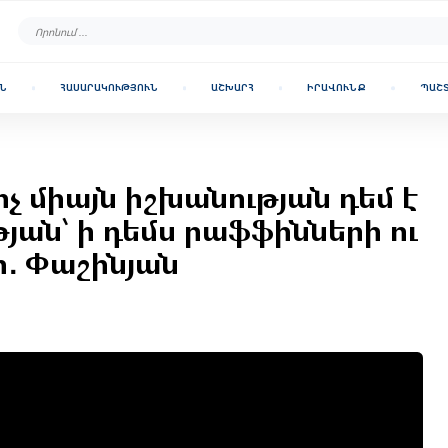
Ն
ՀԱՍԱՐԱԿՈՒԹՅՈՒՆ
ԱՇԽԱՐՀ
ԻՐԱՎՈՒՆՔ
ՊԱՇ
ոչ միայն իշխանության դեմ է
թյան՝ ի դեմս րաֆֆինների ու
ի․ Փաշինյան