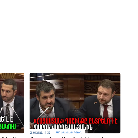
06.08.2026, 11:37
ՔԱՂԱՔԱԿԱՆՈՒԹՅՈՒՆ