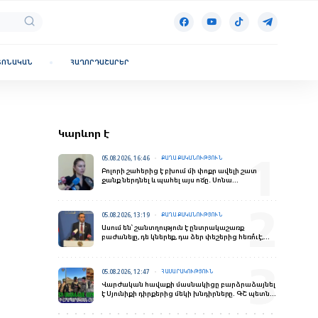
ՏՈՆԱԿԱՆ
ՀԱՂՈՐԴԱՇԱՐԵՐ
Կարևոր է
05.08.2026, 16:46
ՔԱՂԱՔԱԿԱՆՈՒԹՅՈՒՆ
Բոլորի շահերից է բխում մի փոքր ավելի շատ
ջանք ներդնել և պահել այս ոճը․ Սոնա
Ղազարյանն՝ ընդդիմության մասին
05.08.2026, 13:19
ՔԱՂԱՔԱԿԱՆՈՒԹՅՈՒՆ
Ասում են՝ շանտղություն է ընտրակաշառք
բաժանելը, դե կներեք, դա ձեր փեշերից հեռո՞ւ է,
անլուրջ է․ Չախոյան
05.08.2026, 12:47
ՀԱՍԱՐԱԿՈՒԹՅՈՒՆ
Վարժական հավաքի մասնակիցը բարձրաձայնել
է Սյունիքի դիրքերից մեկի խնդիրները. ԳՇ պետն
անակնկալ այց է կատարել