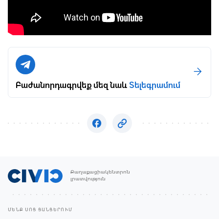
Բաժանորդագրվեք մեզ նաև
Տելեգրամում
Քաղաքացիակենտրոն
լրատվություն
ՄԵՆՔ ՍՈՑ ՑԱՆՑԵՐՈՒՄ