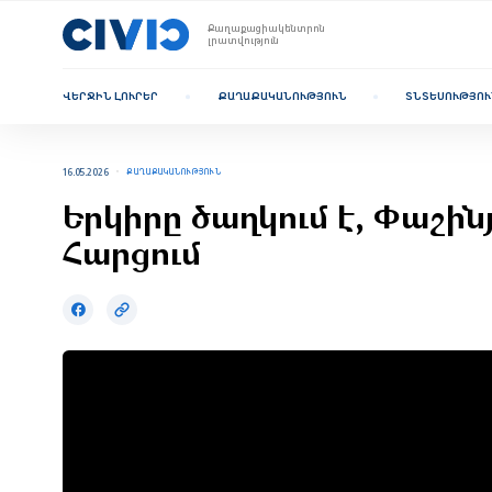
Քաղաքացիակենտրոն
լրատվություն
ՎԵՐՋԻՆ ԼՈՒՐԵՐ
ՔԱՂԱՔԱԿԱՆՈՒԹՅՈՒՆ
ՏՆՏԵՍՈՒԹՅՈՒ
16.05.2026
ՔԱՂԱՔԱԿԱՆՈՒԹՅՈՒՆ
Երկիրը ծաղկում է, Փաշի
Հարցում