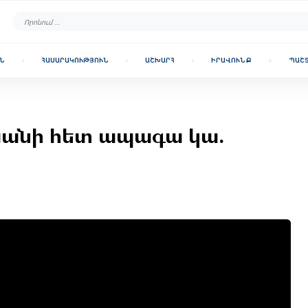
Ն
ՀԱՍԱՐԱԿՈՒԹՅՈՒՆ
ԱՇԽԱՐՀ
ԻՐԱՎՈՒՆՔ
ՊԱՇ
նյանի հետ ապագա կա.