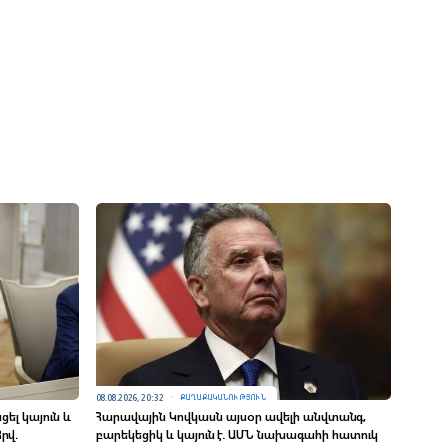
08.08.2026, 20:32
ՔԱՂԱՔԱԿԱՆՈՒԹՅՈՒՆ
ել կայուն և
Հարավային Կովկասն այսօր ավելի անվտանգ,
րվ.
բարեկեցիկ և կայուն է. ԱՄՆ նախագահի հատուկ