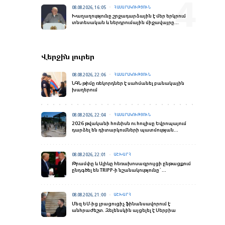
08.08.2026, 16:05
ՀԱՍԱՐԱԿՈՒԹՅՈՒՆ
Խաղաղությունը շրջադարձային է մեր երկրում
տնտեսական և ներդրումային միջավայրը
փոխելու տեսակետից. Փաշինյանի ելույթը
«Firebird AI»-ի բացման արարողությանը
Վերջին լուրեր
08.08.2026, 22:06
ՀԱՍԱՐԱԿՈՒԹՅՈՒՆ
ՆԳՆ թիմը ռեկորդներ է սահմանել բանակային
խաղերում
08.08.2026, 22:04
ՀԱՍԱՐԱԿՈՒԹՅՈՒՆ
2026 թվականի հունիսն ու հուլիսը Եվրոպայում
դարձել են դիտարկումների պատմության
ամենաշոգ ամիսները․ Լևոն Ազիզյան
08.08.2026, 22:01
ԱՇԽԱՐՀ
Թրամփը և Ալիևը հեռախոսազրույցի ընթացքում
ընդգծել են TRIPP-ի նշանակությունը`
տարածաշրջանային կապակցվածության
տեսանկյունից
08.08.2026, 21:00
ԱՇԽԱՐՀ
Մեզ ԵՄ-ից լրացուցիչ ֆինանսավորում է
անհրաժեշտ. Զելենսկին այցելել է Սերբիա