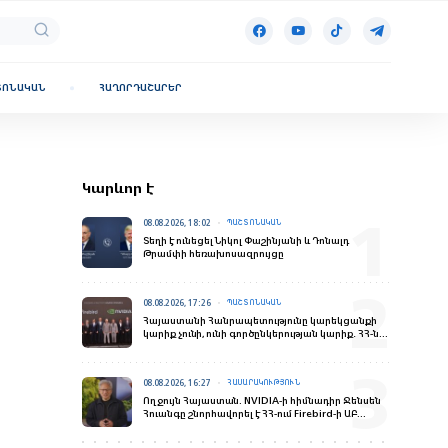
ՏՈՆԱԿԱՆ
ՀԱՂՈՐԴԱՇԱՐԵՐ
Կարևոր է
08.08.2026, 18:02
ՊԱՇՏՈՆԱԿԱՆ
Տեղի է ունեցել Նիկոլ Փաշինյանի և Դոնալդ
Թրամփի հեռախոսազրույցը
08.08.2026, 17:26
ՊԱՇՏՈՆԱԿԱՆ
Հայաստանի Հանրապետությունը կարեկցանքի
կարիք չունի, ունի գործընկերության կարիք․ ՀՀ-ն
վստահելի գործընկեր է
08.08.2026, 16:27
ՀԱՍԱՐԱԿՈՒԹՅՈՒՆ
Ողջույն Հայաստան. NVIDIA-ի հիմնադիր Ջենսեն
Հուանգը շնորհավորել է ՀՀ-ում Firebird-ի ԱԲ
գործարանի բացման առիթով