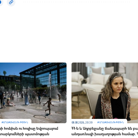
08.08.2026, 20:39
ՔԱՂԱՔԱԿԱՆՈՒԹՅՈՒՆ
ՔԱՂԱՔԱԿԱՆՈՒԹՅՈՒՆ
 հունիսն ու հուլիսը Եվրոպայում
ՀՀ-ն և Ադրբեջանը ճանապարհ են բաց
իտարկումների պատմության
անդառնալի խաղաղության համար. Հ