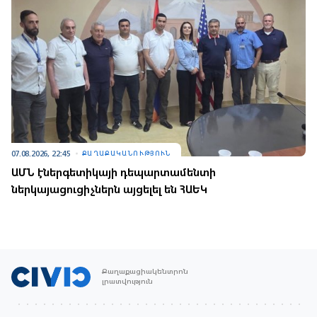
07.08.2026, 22:45
ՔԱՂԱՔԱԿԱՆՈՒԹՅՈՒՆ
ԱՄՆ էներգետիկայի դեպարտամենտի
ներկայացուցիչներն այցելել են ՀԱԵԿ
Քաղաքացիակենտրոն
լրատվություն