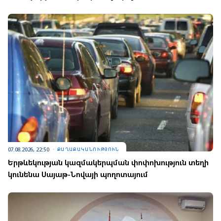
07.08.2026, 22:50
ՔԱՂԱՔԱԿԱՆՈՒԹՅՈՒՆ
Երթևեկության կազմակերպման փոփոխություն տեղի
կունենա Սայաթ-Նովայի պողոտայում