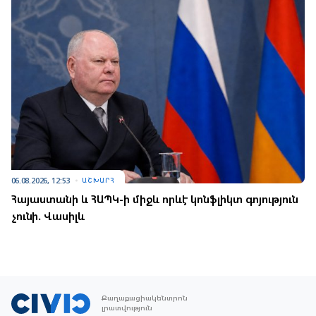
06.08.2026, 12:53
ԱՇԽԱՐՀ
Հայաստանի և ՀԱՊԿ-ի միջև որևէ կոնֆլիկտ գոյություն
չունի. Վասիլև
Քաղաքացիակենտրոն
լրատվություն