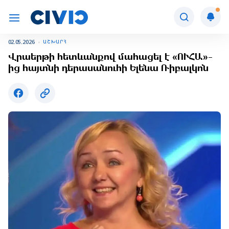
02.05.2026
ԱՇԽԱՐՀ
Վրաերթի հետևանքով մահացել է «ՈՒՀԱ»-
ից հայտնի դերասանուհի Ելենա Ռիբալկոն