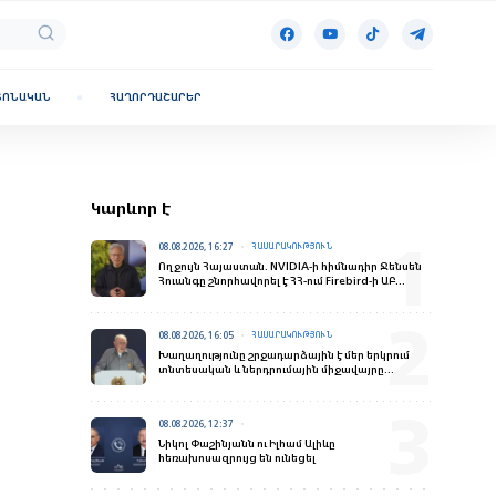
ՏՈՆԱԿԱՆ
ՀԱՂՈՐԴԱՇԱՐԵՐ
Կարևոր է
08.08.2026, 16:27
ՀԱՍԱՐԱԿՈՒԹՅՈՒՆ
Ողջույն Հայաստան. NVIDIA-ի հիմնադիր Ջենսեն
Հուանգը շնորհավորել է ՀՀ-ում Firebird-ի ԱԲ
գործարանի բացման առիթով
08.08.2026, 16:05
ՀԱՍԱՐԱԿՈՒԹՅՈՒՆ
Խաղաղությունը շրջադարձային է մեր երկրում
տնտեսական և ներդրումային միջավայրը
փոխելու տեսակետից. Փաշինյանի ելույթը
«Firebird AI»-ի բացման արարողությանը
08.08.2026, 12:37
Նիկոլ Փաշինյանն ու Իլհամ Ալիևը
հեռախոսազրույց են ունեցել