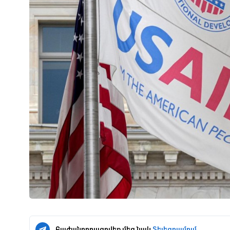
Բաժանորդագրվեք մեզ նաև
Տելեգրամում