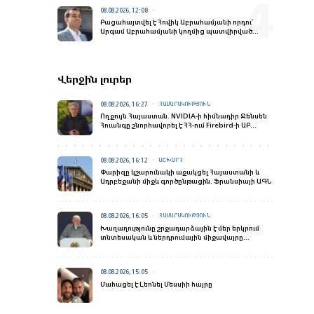
08.08.2026, 12:08
Բացահայտվել է Հովիկ Աբրահամյանի որդու՝
Արգամ Աբրահամյանի կողմից պատվիրված
սպանության դեպքը
Վերջին լուրեր
08.08.2026, 16:27
ՀԱՍԱՐԱԿՈՒԹՅՈՒՆ
Ողջույն Հայաստան. NVIDIA-ի հիմնադիր Ջենսեն
Հուանգը շնորհավորել է ՀՀ-ում Firebird-ի ԱԲ
գործարանի բացման առիթով
08.08.2026, 16:12
ԱՇԽԱՐՀ
Փարիզը կշարունակի աջակցել Հայաստանի և
Ադրբեջանի միջև գործընթացին. Ֆրանսիայի ԱԳՆ
08.08.2026, 16:05
ՀԱՍԱՐԱԿՈՒԹՅՈՒՆ
Խաղաղությունը շրջադարձային է մեր երկրում
տնտեսական և ներդրումային միջավայրը
փոխելու տեսակետից. Փաշինյանի ելույթը
«Firebird AI»-ի բացման արարողությանը
08.08.2026, 15:05
Մահացել է Լեոնել Մեսսիի հայրը