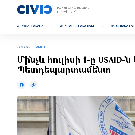
Քաղաքացիակենտրոն
լրատվություն
ՎԵՐՋԻՆ ԼՈՒՐԵՐ
ՔԱՂԱՔԱԿԱՆՈՒԹՅՈՒՆ
ՏՆՏԵՍՈՒԹՅՈՒ
29.03.2025
ԱՇԽԱՐՀ
Մինչև հուլիսի 1-ը USAID-
Պետդեպարտամենտ