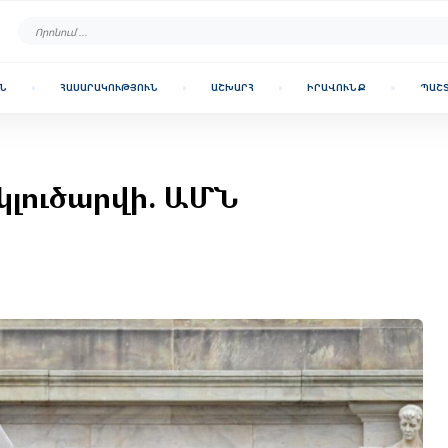
Ն
ՀԱՍԱՐԱԿՈՒԹՅՈՒՆ
ԱՇԽԱՐՀ
ԻՐԱՎՈՒՆՔ
ՊԱՇ
ն կլուծարվի. ԱՄՆ