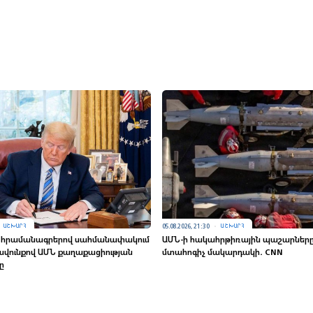
05.08.2026, 21:30
ԱՇԽԱՐՀ
ԱՇԽԱՐՀ
 հրամանագրերով սահմանափակում
ԱՄՆ-ի հակահրթիռային պաշարները 
րավունքով ԱՄՆ քաղաքացիության
մտահոգիչ մակարդակի․ CNN
ը