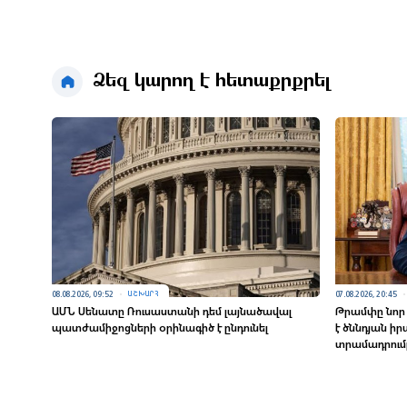
Ձեզ կարող է հետաքրքրել
08.08.2026, 09:52
07.08.2026, 20:45
ԱՇԽԱՐՀ
ԱՄՆ Սենատը Ռուսաստանի դեմ լայնածավալ
Թրամփը նոր
պատժամիջոցների օրինագիծ է ընդունել
է ծննդյան ի
տրամադրում