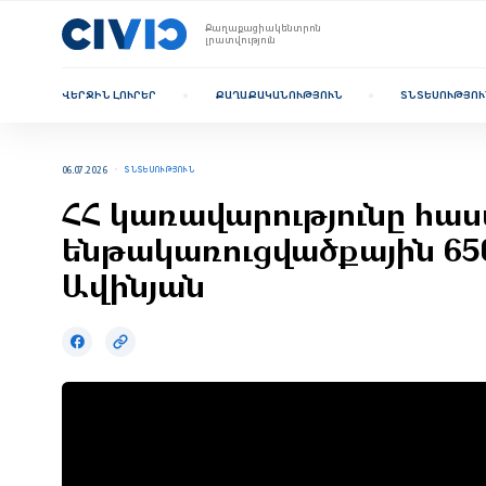
Քաղաքացիակենտրոն
լրատվություն
ՎԵՐՋԻՆ ԼՈՒՐԵՐ
ՔԱՂԱՔԱԿԱՆՈՒԹՅՈՒՆ
ՏՆՏԵՍՈՒԹՅՈՒ
06.07.2026
ՏՆՏԵՍՈՒԹՅՈՒՆ
ՀՀ կառավարությունը հա
ենթակառուցվածքային 650
Ավինյան