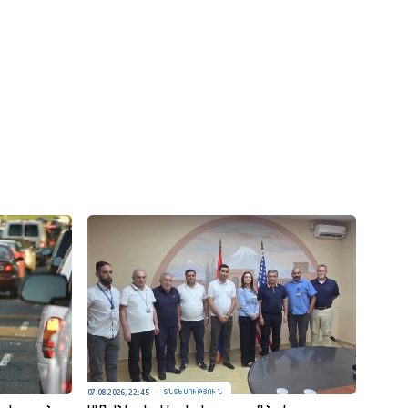
07.08.2026, 22:45
ՏՆՏԵՍՈՒԹՅՈՒՆ