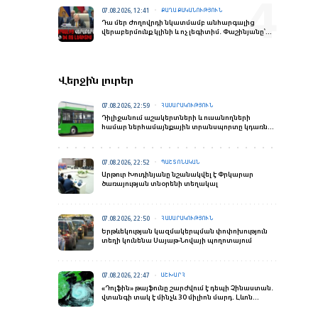
07.08.2026, 12:41
ՔԱՂԱՔԱԿԱՆՈՒԹՅՈՒՆ
Դա մեր ժողովրդի նկատմամբ անհարգալից
վերաբերմունք կլինի և ոչ լեգիտիմ․ Փաշինյանը՝
ԵՄ-ԵՏՄ հարցով հանրաքվե անցկացնելու մասին
Վերջին լուրեր
07.08.2026, 22:59
ՀԱՍԱՐԱԿՈՒԹՅՈՒՆ
Դիլիջանում աշակերտների և ուսանողների
համար ներհամայնքային տրանսպորտը կդառնա
անվճար
07.08.2026, 22:52
ՊԱՇՏՈՆԱԿԱՆ
Արթուր Խուդինյանը նշանակվել է Փրկարար
ծառայության տնօրենի տեղակալ
07.08.2026, 22:50
ՀԱՍԱՐԱԿՈՒԹՅՈՒՆ
Երթևեկության կազմակերպման փոփոխություն
տեղի կունենա Սայաթ-Նովայի պողոտայում
07.08.2026, 22:47
ԱՇԽԱՐՀ
«Դոլֆին» թայֆունը շարժվում է դեպի Չինաստան․
վտանգի տակ է մինչև 30 միլիոն մարդ․ Լևոն
Ազիզյան