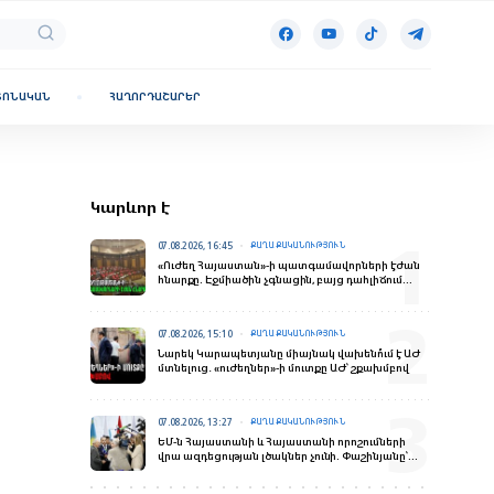
ՏՈՆԱԿԱՆ
ՀԱՂՈՐԴԱՇԱՐԵՐ
Կարևոր է
07.08.2026, 16:45
ՔԱՂԱՔԱԿԱՆՈՒԹՅՈՒՆ
«Ուժեղ Հայաստան»-ի պատգամավորների էժան
հնարքը. Էջմիածին չգնացին, բայց դահլիճում
«ներկայություն» ապահովեցին
07.08.2026, 15:10
ՔԱՂԱՔԱԿԱՆՈՒԹՅՈՒՆ
Նարեկ Կարապետյանը միայնակ վախենո՞ւմ է ԱԺ
մտնելուց․ «ուժեղներ»-ի մուտքը ԱԺ՝ շքախմբով
07.08.2026, 13:27
ՔԱՂԱՔԱԿԱՆՈՒԹՅՈՒՆ
ԵՄ-ն Հայաստանի և Հայաստանի որոշումների
վրա ազդեցության լծակներ չունի. Փաշինյանը՝
ռուս լրագրողներին