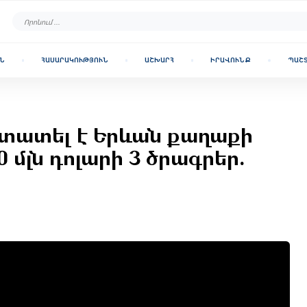
Ն
ՀԱՍԱՐԱԿՈՒԹՅՈՒՆ
ԱՇԽԱՐՀ
ԻՐԱՎՈՒՆՔ
ՊԱՇ
ստատել է Երևան քաղաքի
 մլն դոլարի 3 ծրագրեր.