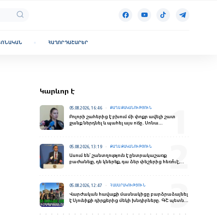
ՏՈՆԱԿԱՆ
ՀԱՂՈՐԴԱՇԱՐԵՐ
Կարևոր է
05.08.2026, 16:46
ՔԱՂԱՔԱԿԱՆՈՒԹՅՈՒՆ
Բոլորի շահերից է բխում մի փոքր ավելի շատ
ջանք ներդնել և պահել այս ոճը․ Սոնա
Ղազարյանն՝ ընդդիմության մասին
05.08.2026, 13:19
ՔԱՂԱՔԱԿԱՆՈՒԹՅՈՒՆ
Ասում են՝ շանտղություն է ընտրակաշառք
բաժանելը, դե կներեք, դա ձեր փեշերից հեռո՞ւ է,
անլուրջ է․ Չախոյան
05.08.2026, 12:47
ՀԱՍԱՐԱԿՈՒԹՅՈՒՆ
Վարժական հավաքի մասնակիցը բարձրաձայնել
է Սյունիքի դիրքերից մեկի խնդիրները. ԳՇ պետն
անակնկալ այց է կատարել