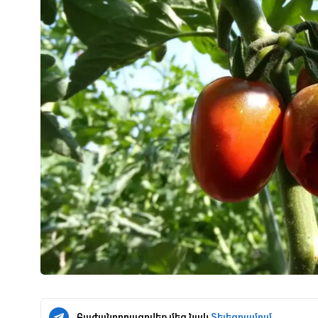
Բաժանորդագրվեք մեզ նաև
Տելեգրամում