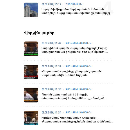
04.08.2026, 15:12
ՊԱՇՏՈՆԱԿԱՆ
Ապօրինի միգրանտների պահման կենտրոն
ստեղծելու հարց Հայաստանի հետ չի քննարկվել.
ԱԳՆ
Վերջին լուրեր
06.08.2026, 11:42
ՔԱՂԱՔԱԿԱՆՈՒԹՅՈՒՆ
Նախկինում պարոն Վարդևանյանը եղե՞լ է որևէ
նախընտրական ցուցակում, եթե այո՝ ո՞ր ուժի.
Ռուբինյան
06.08.2026, 11:37
ՔԱՂԱՔԱԿԱՆՈՒԹՅՈՒՆ
«Հայաստան» դաշինքը ընտրելո՞ւ է պարոն
Վարդևանյանին. Արման Եղոյան
06.08.2026, 11:35
ՔԱՂԱՔԱԿԱՆՈՒԹՅՈՒՆ
Պարոն Աբրահամյան, իմ ելույթին
անդրադառնալով՝ կոմպլիմե՞նտ եք անում, թե՞
թիրախավորում եք լրագրողներին. Հակոբյան
06.08.2026, 11:34
ՔԱՂԱՔԱԿԱՆՈՒԹՅՈՒՆ
Ինչո՞ւ է Արամ Վարդևանյանը դուրս եկել
«Հայաստան» դաշինքից, նման ռիսկեր չկա՞ն նաև
հիմա. Սոնա Ղազարյան