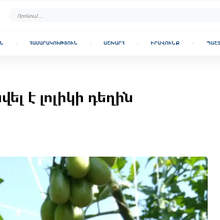
Ն
ՀԱՍԱՐԱԿՈՒԹՅՈՒՆ
ԱՇԽԱՐՀ
ԻՐԱՎՈՒՆՔ
ՊԱՇ
լ է լոլիկի դեղին