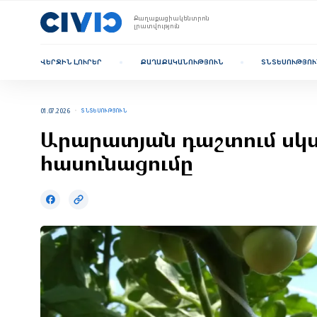
Քաղաքացիակենտրոն
լրատվություն
ՎԵՐՋԻՆ ԼՈՒՐԵՐ
ՔԱՂԱՔԱԿԱՆՈՒԹՅՈՒՆ
ՏՆՏԵՍՈՒԹՅՈՒ
01.07.2026
ՏՆՏԵՍՈՒԹՅՈՒՆ
Արարատյան դաշտում սկսվե
հասունացումը