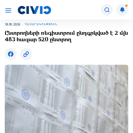
18.05.2026
ՀԱՍԱՐԱԿՈՒԹՅՈՒՆ
Ընտրողների ռեգիստրում ընդգրկված է 2 մլն
483 հազար 520 ընտրող