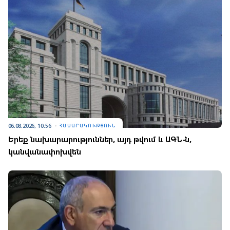
06.08.2026, 10:56
ՀԱՍԱՐԱԿՈՒԹՅՈՒՆ
Երեք նախարարություններ, այդ թվում և ԱԳՆ-ն,
կանվանափոխվեն