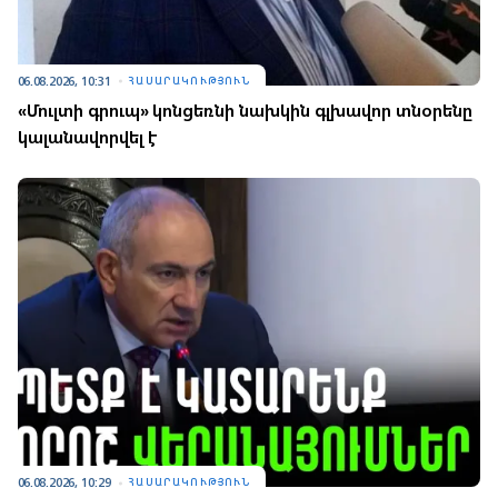
06.08.2026, 10:31
ՀԱՍԱՐԱԿՈՒԹՅՈՒՆ
«Մուլտի գրուպ» կոնցեռնի նախկին գլխավոր տնօրենը
կալանավորվել է
06.08.2026, 10:29
ՀԱՍԱՐԱԿՈՒԹՅՈՒՆ